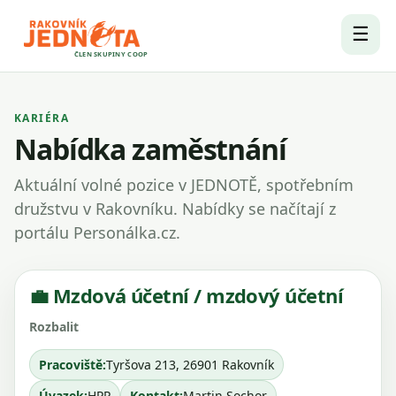
☰
ČLEN SKUPINY COOP
KARIÉRA
Nabídka zaměstnání
Aktuální volné pozice v JEDNOTĚ, spotřebním
družstvu v Rakovníku. Nabídky se načítají z
portálu Personálka.cz.
💼 Mzdová účetní / mzdový účetní
Pracoviště:
Tyršova 213, 26901 Rakovník
Úvazek:
HPP
Kontakt:
Martin Sochor