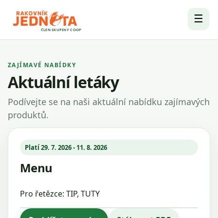
☰
ČLEN SKUPINY COOP
ZAJÍMAVÉ NABÍDKY
Aktuální letáky
Podívejte se na naši aktuální nabídku zajímavých
produktů.
Platí 29. 7. 2026 - 11. 8. 2026
Menu
Pro řetězce: TIP, TUTY