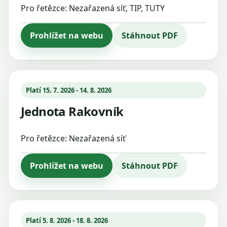
Pro řetězce: Nezařazená síť, TIP, TUTY
Prohlížet na webu
Stáhnout PDF
Platí 15. 7. 2026 - 14. 8. 2026
Jednota Rakovník
Pro řetězce: Nezařazená síť
Prohlížet na webu
Stáhnout PDF
Platí 5. 8. 2026 - 18. 8. 2026