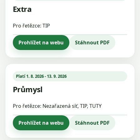
Extra
Pro řetězce: TIP
Prohlížet na webu
Stáhnout PDF
Platí 1. 8. 2026 - 13. 9. 2026
Průmysl
Pro řetězce: Nezařazená síť, TIP, TUTY
Prohlížet na webu
Stáhnout PDF