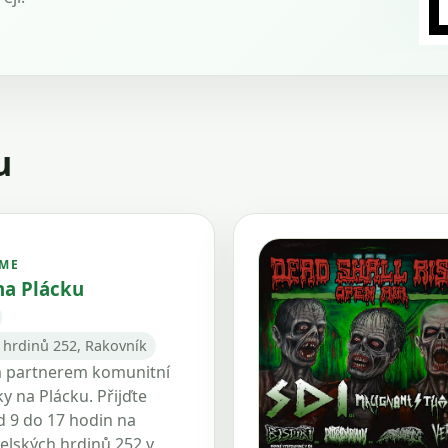
u
ME
na Plácku
 hrdinů 252, Rakovník
 partnerem komunitní
y na Plácku. Přijďte
d 9 do 17 hodin na
elských hrdinů 252 v