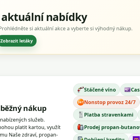
aktuální nabídky
 Prohlédněte si aktuální akce a vyberte si výhodný nákup.
Zobrazit letáky
Stáčené víno
Cas
Nonstop provoz 24/7
n běžný nákup
Platba stravenkami
 nabízených služeb.
mohou platit kartou, využít
Prodej propan-butano
žimu Naše zdraví, propan-
Dobíjení kreditu