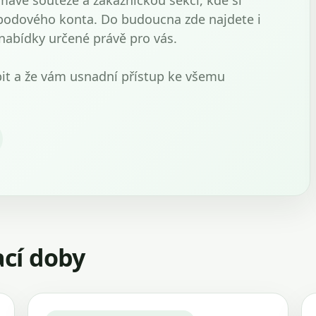
mavé soutěže a zákaznickou sekci, kde si
bodového konta. Do budoucna zde najdete i
 nabídky určené právě pro vás.
bit a že vám usnadní přístup ke všemu
ací doby