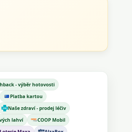
hback - výběr hotovosti
Platba kartou
Naše zdraví - prodej léčiv
vých lahví
COOP Mobil
Loterie Maxa
AlzaBox