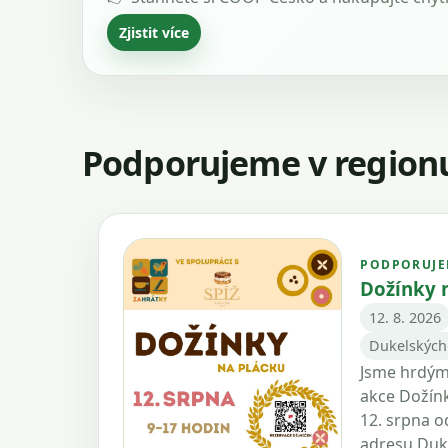
Zjistit více
Podporujeme v region
PODPORUJE
Dožínky 
12. 8. 2026
Dukelských
Jsme hrdým
akce Dožínk
12. srpna o
adresu Duk