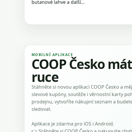
butanové lahve a další...
MOBILNÍ APLIKACE
COOP Česko máte
ruce
Stáhněte si novou aplikaci COOP Česko a mějt
slevové kupóny, soutěže i věrnostní karty po
prodejnu, vytvoříte nákupní seznam a budete 
sledovat.
Aplikace je zdarma pro iOS i Android.
👉 Stáhněte si COOP Česko a nakupujte chytř