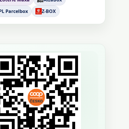
PL Parcelbox
Z-BOX