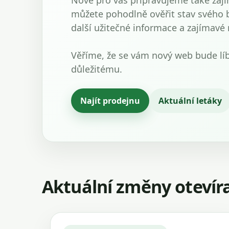
Nově pro vás připravujeme také zají
můžete pohodlně ověřit stav svého 
další užitečné informace a zajímavé
Věříme, že se vám nový web bude lí
důležitému.
Najít prodejnu
Aktuální letáky
Aktuální změny otevír