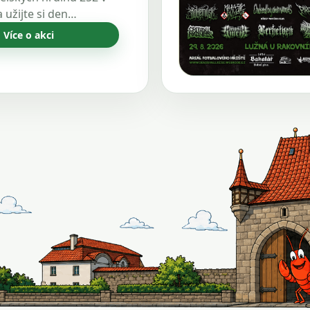
 užijte si den…
Více o akci