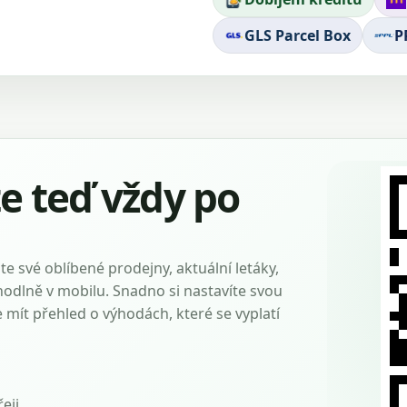
GLS Parcel Box
P
 teď vždy po
e své oblíbené prodejny, aktuální letáky,
hodlně v mobilu. Snadno si nastavíte svou
mít přehled o výhodách, které se vyplatí
eji.