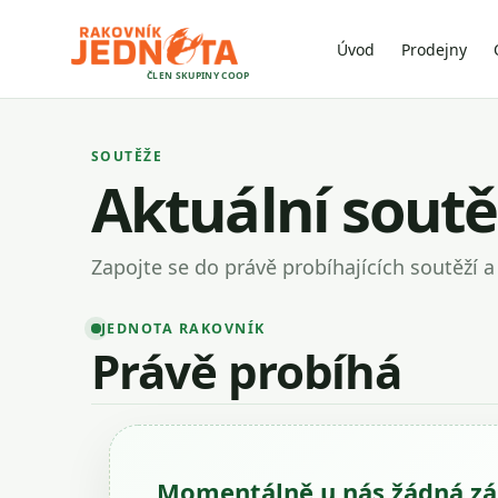
Úvod
Prodejny
ČLEN SKUPINY COOP
SOUTĚŽE
Aktuální sout
Zapojte se do právě probíhajících soutěží a 
JEDNOTA RAKOVNÍK
Právě probíhá
Momentálně u nás žádná zá