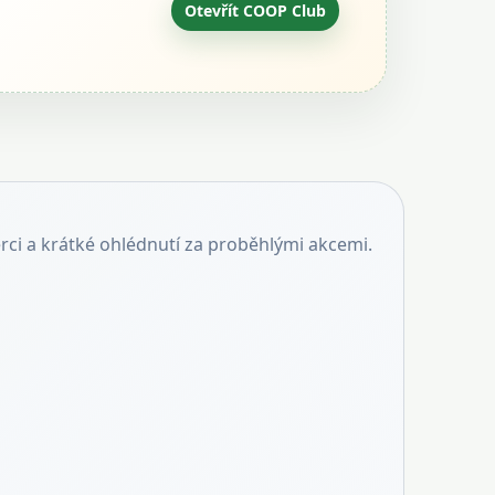
Otevřít COOP Club
erci a krátké ohlédnutí za proběhlými akcemi.