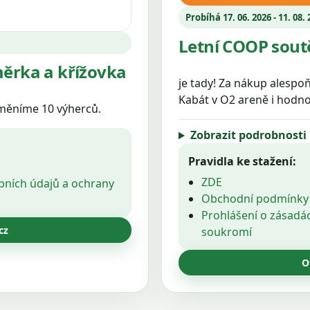
Probíhá 17. 06. 2026 - 11. 08.
Letní COOP sout
ěrka a křížovka
je tady! Za nákup alespo
Kabát v O2 areně i hodno
měníme 10 výherců.
Zobrazit podrobnosti
Pravidla ke stažení:
ZDE
bních údajů a ochrany
Obchodní podmínky
Prohlášení o zásadá
cz
soukromí
O