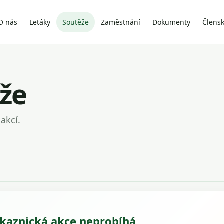
O nás
Letáky
Soutěže
Zaměstnání
Dokumenty
Člens
ěže
akcí.
kaznická akce neprobíhá.