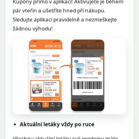
Kupóny přímo v aplikaci! Aktivujete je během
pár vteřin a ušetříte hned při nákupu.
Sledujte aplikaci pravidelně a nezmeškejte
žádnou výhodu!
Aktuální letáky vždy po ruce
Všechny aktuální letáky své prodejny máte