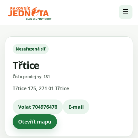
☰
ČLEN SKUPINY COOP
Nezařazená síť
Třtice
Číslo prodejny: 181
Třtice 175, 271 01 Třtice
Volat 704976476
E-mail
Otevřít mapu