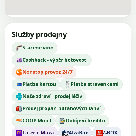
Služby prodejny
Stáčené víno
Cashback - výběr hotovosti
Nonstop provoz 24/7
Platba kartou
Platba stravenkami
Naše zdraví - prodej léčiv
Prodej propan-butanových lahví
COOP Mobil
Dobíjení kreditu
Loterie Maxa
AlzaBox
Z-BOX