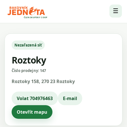
☰
ČLEN SKUPINY COOP
Nezařazená síť
Roztoky
Číslo prodejny: 147
Roztoky 158, 270 23 Roztoky
Volat 704976463
E-mail
Otevřít mapu