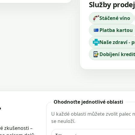
Služby prode
Stáčené víno
Platba kartou
Naše zdraví - p
Dobíjení kredi
Ohodnoťte jednotlivé oblasti
?
U každé oblasti můžete zvolit palec
se neuloží.
é zkušenosti –