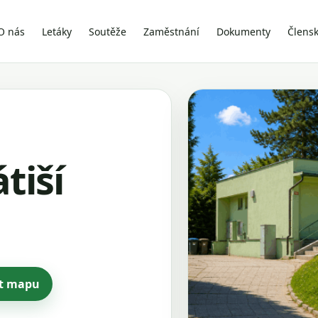
O nás
Letáky
Soutěže
Zaměstnání
Dokumenty
Člens
tiší
ít mapu