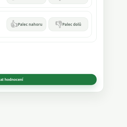
👍
👎
Palec nahoru
Palec dolů
at hodnocení