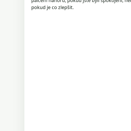
palcem nahoru, pokud jste byli spokojeni, n
pokud je co zlepšit.