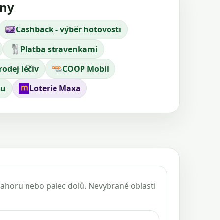
jny
Cashback - výběr hotovosti
Platba stravenkami
rodej léčiv
COOP Mobil
tu
Loterie Maxa
 nahoru nebo palec dolů. Nevybrané oblasti