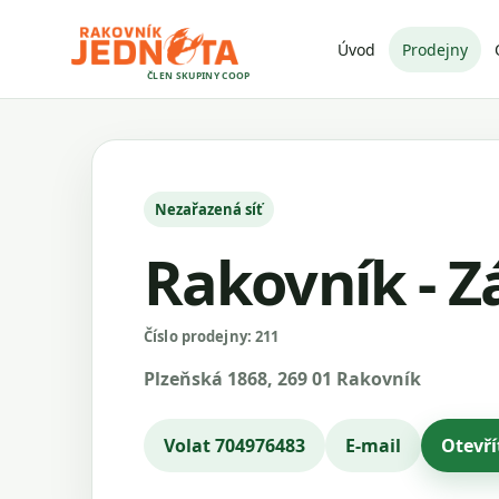
Úvod
Prodejny
ČLEN SKUPINY COOP
Nezařazená síť
Rakovník - Zá
Číslo prodejny: 211
Plzeňská 1868, 269 01 Rakovník
Volat 704976483
E-mail
Otevř