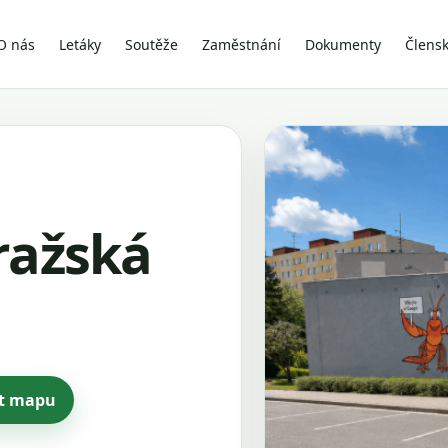
O nás
Letáky
Soutěže
Zaměstnání
Dokumenty
Člens
ražská
ít mapu