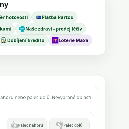
jny
ěr hotovosti
Platba kartou
nkami
Naše zdraví - prodej léčiv
Dobíjení kreditu
Loterie Maxa
 nahoru nebo palec dolů. Nevybrané oblasti
👍
👎
Palec nahoru
Palec dolů