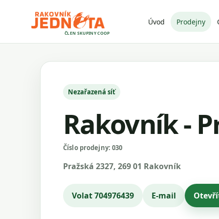
Úvod
Prodejny
ČLEN SKUPINY COOP
Nezařazená síť
Rakovník - P
Číslo prodejny: 030
Pražská 2327, 269 01 Rakovník
Volat 704976439
E-mail
Otevř