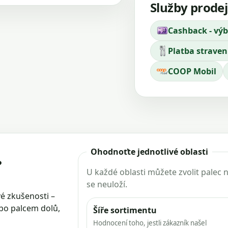
Služby prode
Cashback - výb
Platba strave
COOP Mobil
Ohodnoťte jednotlivé oblasti
?
U každé oblasti můžete zvolit palec
se neuloží.
é zkušenosti –
ebo palcem dolů,
Šíře sortimentu
Hodnocení toho, jestli zákazník našel