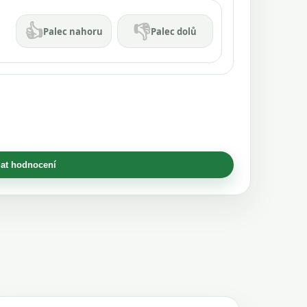
👍
👎
Palec nahoru
Palec dolů
at hodnocení