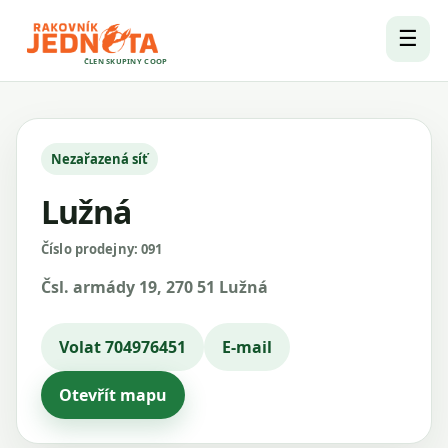
☰
ČLEN SKUPINY COOP
Nezařazená síť
Lužná
Číslo prodejny: 091
Čsl. armády 19, 270 51 Lužná
Volat 704976451
E-mail
Otevřít mapu