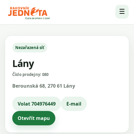
☰
ČLEN SKUPINY COOP
Nezařazená síť
Lány
Číslo prodejny: 080
Berounská 68, 270 61 Lány
Volat 704976449
E-mail
Otevřít mapu