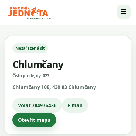
☰
ČLEN SKUPINY COOP
Nezařazená síť
Chlumčany
Číslo prodejny: 023
Chlumčany 108, 439 03 Chlumčany
Volat 704976436
E-mail
Otevřít mapu