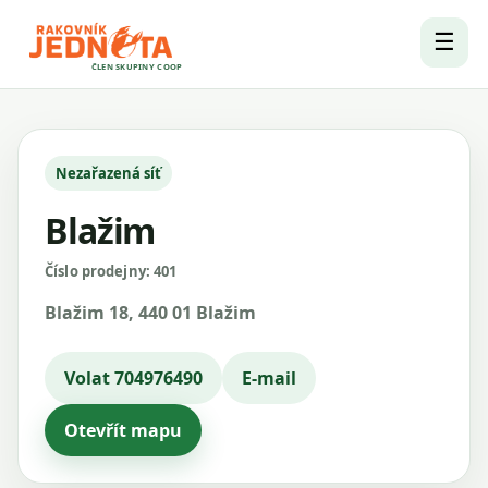
☰
ČLEN SKUPINY COOP
Nezařazená síť
Blažim
Číslo prodejny: 401
Blažim 18, 440 01 Blažim
Volat 704976490
E-mail
Otevřít mapu