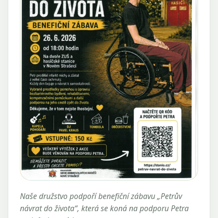
Naše družstvo podpoří benefiční zábavu „Petrův
návrat do života“, která se koná na podporu Petra